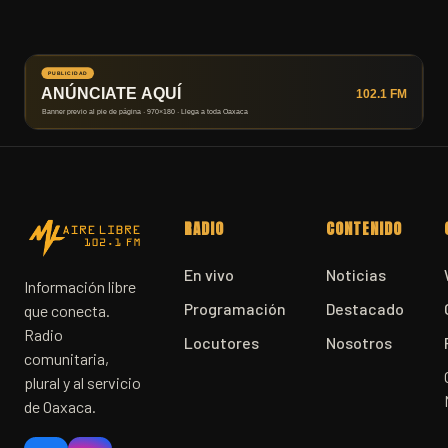
RADIO
CONTENIDO
En vivo
Noticias
Información libre
Programación
Destacado
que conecta.
Radio
Locutores
Nosotros
comunitaria,
plural y al servicio
de Oaxaca.