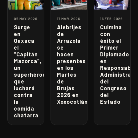
05 MAY. 2026
17 MAR. 2026
16 FEB. 2026
Surge
Alebrijes
Culmina
en
de
con
Oaxaca
Arrazola
éxito el
el
se
Primer
“Capitán
hacen
Diplomado
Mazorca”,
presentes
en
un
en los
Responsabili
superhéroe
Martes
Administrati
que
de
del
luchará
Brujas
Congreso
contra
2026 en
del
la
Xoxocotlán
Estado
comida
chatarra