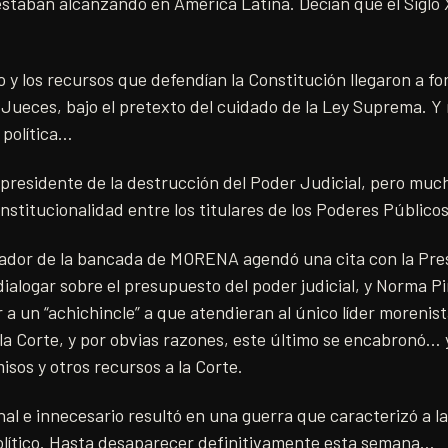
staban alcanzando en América Latina. Decían que el Siglo XX
 y los recursos que defendían la Constitución llegaron a fo
Jueces, bajo el pretexto del cuidado de la Ley Suprema. Y
 política…
presidente de la destrucción del Poder Judicial, pero much
institucionalidad entre los titulares de los Poderes Públicos
inador de la bancada de MORENA agendó una cita con la Pres
alogar sobre el presupuesto del poder judicial, y Norma P
 a un “achichincle” a que atendieran al único líder morenis
a la Corte, y por obvias razones, este último se encabronó… 
isos y otros recursos a la Corte.
al e innecesario resultó en una guerra que caracterizó a l
político. Hasta desaparecer definitivamente esta semana…