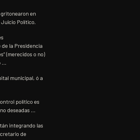
e gritonearon en
Juicio Político.
es
 de la Presidencia
es” (merecidos o no)
o …
ital municipal, ó a
ntrol político es
s no deseadas …
stán integrando las
ecretario de