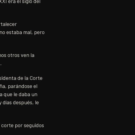
I era el siglo del
rtalecer
 no estaba mal, pero
os otros ven la
.
identa de la Corte
iña, parándose el
ta que le daba un
y días después, le
a corte por seguidos