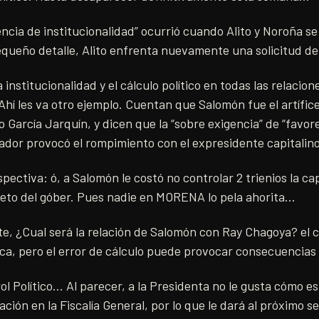
encia de institucionalidad” ocurrió cuando Alito y Noroña s
equeño detalle, Alito enfrenta nuevamente una solicitud de 
a institucionalidad y el cálculo político en todas las relacion
 les va otro ejemplo. Cuentan que Salomón fue el artífice
 García Jarquín, y dicen que la “sobre exigencia” de “favor
nador provocó el rompimiento con el expresidente capitalin
ectiva: ó, a Salomón le costó no controlar 2 trienios la cap
 veto del góber. Pues nadie en MORENA lo pela ahorita…
, ¿Cual será la relación de Salomón con Ray Chagoya? el co
ítica, pero el error de cálculo puede provocar consecuencia
l Político… Al parecer, a la Presidenta no le gusta cómo e
ción en la Fiscalía General, por lo que le dará al próximo s