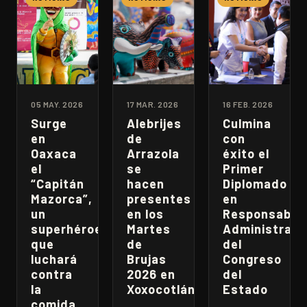
05 MAY. 2026
17 MAR. 2026
16 FEB. 2026
Surge
Alebrijes
Culmina
en
de
con
Oaxaca
Arrazola
éxito el
el
se
Primer
“Capitán
hacen
Diplomado
Mazorca”,
presentes
en
un
en los
Responsabili
superhéroe
Martes
Administrati
que
de
del
luchará
Brujas
Congreso
contra
2026 en
del
la
Xoxocotlán
Estado
comida