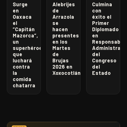
Surge
Alebrijes
Culmina
en
de
con
Oaxaca
Arrazola
éxito el
el
se
Primer
“Capitán
hacen
Diplomado
Mazorca”,
presentes
en
un
en los
Responsabili
superhéroe
Martes
Administrati
que
de
del
luchará
Brujas
Congreso
contra
2026 en
del
la
Xoxocotlán
Estado
comida
chatarra