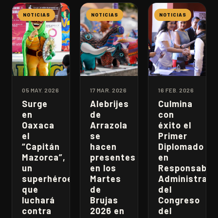
NOTICIAS
NOTICIAS
NOTICIAS
05 MAY. 2026
17 MAR. 2026
16 FEB. 2026
Surge
Alebrijes
Culmina
en
de
con
Oaxaca
Arrazola
éxito el
el
se
Primer
“Capitán
hacen
Diplomado
Mazorca”,
presentes
en
un
en los
Responsabili
superhéroe
Martes
Administrati
que
de
del
luchará
Brujas
Congreso
contra
2026 en
del