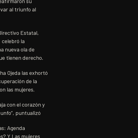
reafirmaron su
var al triunfo al
rectivo Estatal,
 celebró la
na nueva ola de
que tienen derecho.
a Ojeda las exhortó
cuperación de la
con las mujeres.
ja con el corazón y
iunfo”, puntualizó
ias: Agenda
res? Y Las mujeres