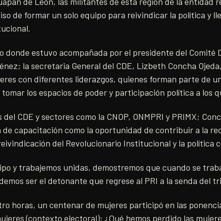
uapan de León, las militantes de esta región de la entidad 
so de formar un solo equipo para reivindicar la política y lle
tucional.
o donde estuvo acompañada por el presidente del Comité Di
énez; la secretaria General del CDE, Lizbeth Concha Ojeda,
eres con diferentes liderazgos, quienes forman parte de u
a tomar los espacios de poder y participación política a los 
 del CDE y sectores como la CNOP, ONMPRI y PRIMX; Conch
 de capacitación como la oportunidad de contribuir a la re
 reivindicación del Revolucionario Institucional y la política 
ipo y trabajemos unidas, demostremos que cuando se traba
demos ser el detonante que regrese al PRI a la senda del tr
ro horas, un centenar de mujeres participó en las ponenc
 mujeres (contexto electoral); ¿Qué hemos perdido las muje