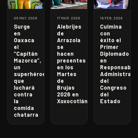
05 MAY. 2026
17 MAR. 2026
16 FEB. 2026
Surge
Alebrijes
Culmina
en
de
con
Oaxaca
Arrazola
éxito el
el
se
Primer
“Capitán
hacen
Diplomado
Mazorca”,
presentes
en
un
en los
Responsabili
superhéroe
Martes
Administrati
que
de
del
luchará
Brujas
Congreso
contra
2026 en
del
la
Xoxocotlán
Estado
comida
chatarra