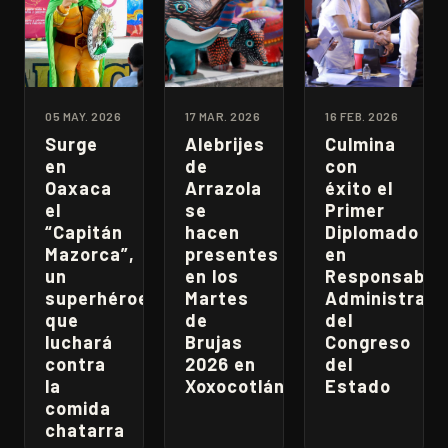
05 MAY. 2026
17 MAR. 2026
16 FEB. 2026
Surge
Alebrijes
Culmina
en
de
con
Oaxaca
Arrazola
éxito el
el
se
Primer
“Capitán
hacen
Diplomado
Mazorca”,
presentes
en
un
en los
Responsabili
superhéroe
Martes
Administrati
que
de
del
luchará
Brujas
Congreso
contra
2026 en
del
la
Xoxocotlán
Estado
comida
chatarra