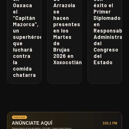
Oaxaca
Arrazola
éxito el
el
se
Primer
“Capitán
hacen
Diplomado
Mazorca”,
presentes
en
un
en los
Responsabili
superhéroe
Martes
Administrati
que
de
del
luchará
Brujas
Congreso
contra
2026 en
del
la
Xoxocotlán
Estado
comida
chatarra