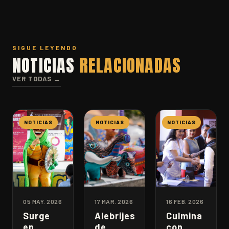
SIGUE LEYENDO
NOTICIAS
RELACIONADAS
VER TODAS →
NOTICIAS
NOTICIAS
NOTICIAS
05 MAY. 2026
17 MAR. 2026
16 FEB. 2026
Surge
Alebrijes
Culmina
en
de
con