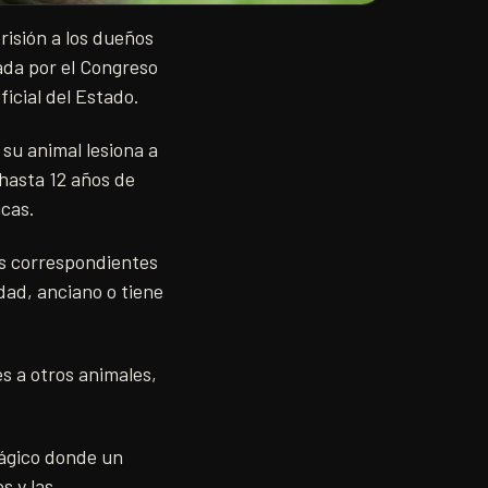
isión a los dueños
ada por el Congreso
ficial del Estado.
 su animal lesiona a
 hasta 12 años de
icas.
as correspondientes
dad, anciano o tiene
s a otros animales,
rágico donde un
s y las