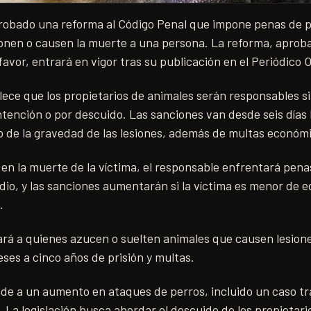
robado una reforma al Código Penal que impone penas de pr
ionen o causen la muerte a una persona. La reforma, aprob
favor, entrará en vigor tras su publicación en el Periódico O
blece que los propietarios de animales serán responsables si
intención o por descuido. Las sanciones van desde seis días
o de la gravedad de las lesiones, además de multas económ
 en la muerte de la víctima, el responsable enfrentará pen
idio, y las sanciones aumentarán si la víctima es menor de e
.
rá a quienes azucen o suelten animales que causen lesione
ses a cinco años de prisión y multas.
de a un aumento en ataques de perros, incluido un caso t
 La legislación busca abordar el descuido de los propietario