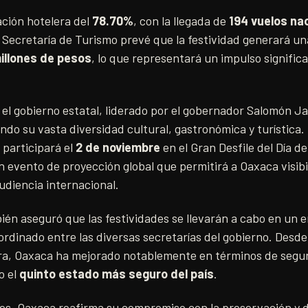
ción hotelera del
78.70%
, con la llegada de
194 vuelos na
a Secretaría de Turismo prevé que la festividad generará u
illones de pesos
, lo que representará un impulso significa
 el gobierno estatal, liderado por el gobernador Salomón J
do su vasta diversidad cultural, gastronómica y turística
 participará el
2 de noviembre
en el Gran Desfile del Día d
 evento de proyección global que permitirá a Oaxaca visibil
udiencia internacional.
én aseguró que las festividades se llevarán a cabo en un 
oordinado entre las diversas secretarías del gobierno. Desde
ra, Oaxaca ha mejorado notablemente en términos de segu
o el
quinto estado más seguro del país
.
des, Oaxaca reafirma su compromiso con la preservación y d