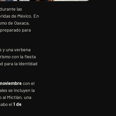
 durante las
oridas de México. En
rismo de Oaxaca,
e preparado para
es y una verbena
rismo con la fiesta
d para la identidad
 noviembre
con el
ales se incluyen la
 al Mictlán, una
cabo el
1 de