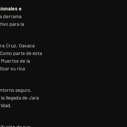
cionales e
na derrama
tivo para la
ara Cruz, Oaxaca
. Como parte de esta
e Muertos de la
izar su rica
entorno seguro,
 la llegada de Jara
ridad,
ifusión de sus