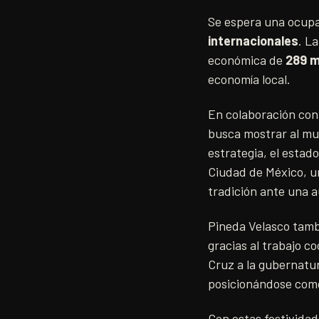
Se espera una ocupa
internacionales
. L
económica de
289 m
economía local.
En colaboración con
busca mostrar al mun
estrategia, el estado
Ciudad de México, un
tradición ante una a
Pineda Velasco tambi
gracias al trabajo c
Cruz a la gubernatu
posicionándose com
Con estas festivida