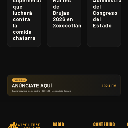
superhéroe
Martes
Administrati
que
de
del
luchará
Brujas
Congreso
contra
2026 en
del
la
Xoxocotlán
Estado
comida
chatarra
RADIO
CONTENIDO