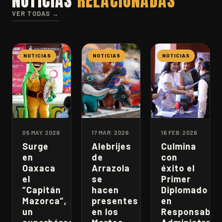
NOTICIAS
RELACIONADAS
VER TODAS →
NOTICIAS
NOTICIAS
NOTICIAS
05 MAY. 2026
17 MAR. 2026
16 FEB. 2026
Surge
Alebrijes
Culmina
en
de
con
Oaxaca
Arrazola
éxito el
el
se
Primer
“Capitán
hacen
Diplomado
Mazorca”,
presentes
en
un
en los
Responsabili