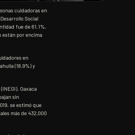
rsonas cuidadoras en
Desarrollo Social
entidad fue de 61.1%,
s están por encima
uidadores en
ahuila (18.9%) y
 (INEGI), Oaxaca
bajan sin
019, se estimó que
uales más de 432,000