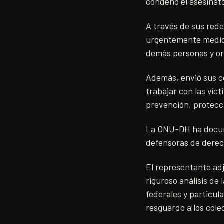
condenó el asesinat
A través de sus rede
urgentemente medidas
demás personas y or
Además, envió sus c
trabajar con las víc
prevención, protecció
La ONU-DH ha docume
defensoras de derec
El representante ad
riguroso análisis de
federales y particu
resguardo a los col