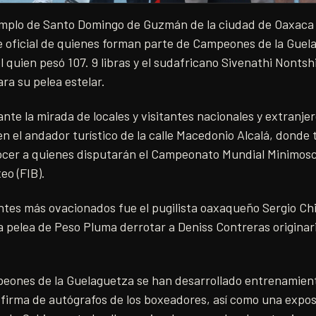
mplo de Santo Domingo de Guzmán de la ciudad de Oaxaca 
je oficial de quienes forman parte de Campeones de la Guel
el quien pesó 107. 9 libras y el sudafricano Sivenathi Nonts
para su pelea estelar.
 ante la mirada de locales y visitantes nacionales y extranj
en el andador turístico de la calle Macedonio Alcalá, donde 
cer a quienes disputarán el Campeonato Mundial Minimosc
eo (FIB).
ntes más ovacionados fue el pugilista oaxaqueño Sergio Ch
la pelea de Peso Pluma derrotar a Deniss Contreras originar
eones de la Guelaguetza se han desarrollado entrenamient
, firma de autógrafos de los boxeadores, así como una expos