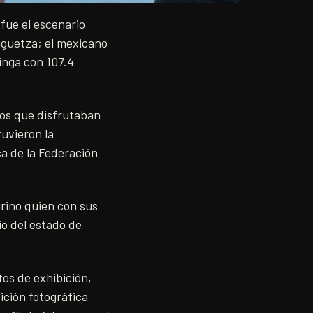
fue el escenario
aguetza; el mexicano
hinga con 107.4
eros que disfrutaban
tuvieron la
a de la Federación
irino quien con sus
io del estado de
os de exhibición,
ición fotográfica