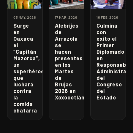
05 MAY. 2026
17 MAR. 2026
16 FEB. 2026
Surge
Alebrijes
Culmina
en
de
con
Oaxaca
Arrazola
éxito el
el
se
Primer
“Capitán
hacen
Diplomado
Mazorca”,
presentes
en
un
en los
Responsabili
superhéroe
Martes
Administrati
que
de
del
luchará
Brujas
Congreso
contra
2026 en
del
la
Xoxocotlán
Estado
comida
chatarra