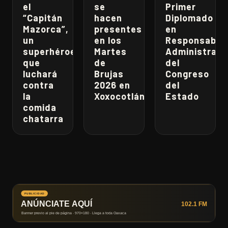
el
se
Primer
“Capitán
hacen
Diplomado
Mazorca”,
presentes
en
un
en los
Responsabili
superhéroe
Martes
Administrati
que
de
del
luchará
Brujas
Congreso
contra
2026 en
del
la
Xoxocotlán
Estado
comida
chatarra