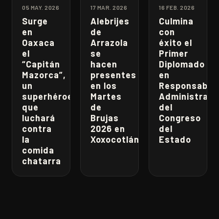
05 MAY. 2026
17 MAR. 2026
16 FEB. 2026
Surge
Alebrijes
Culmina
en
de
con
Oaxaca
Arrazola
éxito el
el
se
Primer
“Capitán
hacen
Diplomado
Mazorca”,
presentes
en
un
en los
Responsabili
superhéroe
Martes
Administrati
que
de
del
luchará
Brujas
Congreso
contra
2026 en
del
la
Xoxocotlán
Estado
comida
chatarra