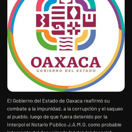
El Gobierno del Estado de Oaxaca reafirmó su
combate a la impunidad, a la corrupción y el saqueo
al pueblo, luego de que fuera detenido por la
Interpol el Notario Público J.A.M.G. como probable