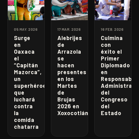
05 MAY. 2026
17 MAR. 2026
16 FEB. 2026
Surge
Alebrijes
Culmina
en
de
con
Oaxaca
Arrazola
éxito el
el
se
Primer
“Capitán
hacen
Diplomado
Mazorca”,
presentes
en
un
en los
Responsabili
superhéroe
Martes
Administrati
que
de
del
luchará
Brujas
Congreso
contra
2026 en
del
la
Xoxocotlán
Estado
comida
chatarra