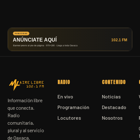
RADIO
CONTENIDO
En vivo
Noticias
Información libre
Programación
Destacado
que conecta.
Radio
Locutores
Nosotros
comunitaria,
plural y al servicio
de Oaxaca.