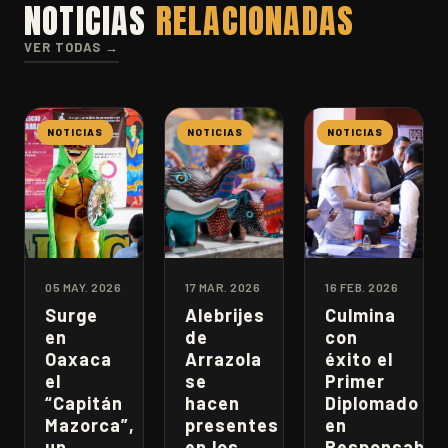
NOTICIAS
RELACIONADAS
VER TODAS →
NOTICIAS
NOTICIAS
NOTICIAS
05 MAY. 2026
17 MAR. 2026
16 FEB. 2026
Surge
Alebrijes
Culmina
en
de
con
Oaxaca
Arrazola
éxito el
el
se
Primer
“Capitán
hacen
Diplomado
Mazorca”,
presentes
en
un
en los
Responsabili