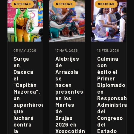
NOTICIAS
NOTICIAS
NOTICIAS
05 MAY. 2026
17 MAR. 2026
16 FEB. 2026
Surge
Alebrijes
Culmina
en
de
con
Oaxaca
Arrazola
éxito el
el
se
Primer
“Capitán
hacen
Diplomado
Mazorca”,
presentes
en
un
en los
Responsabili
superhéroe
Martes
Administrati
que
de
del
luchará
Brujas
Congreso
contra
2026 en
del
la
Xoxocotlán
Estado