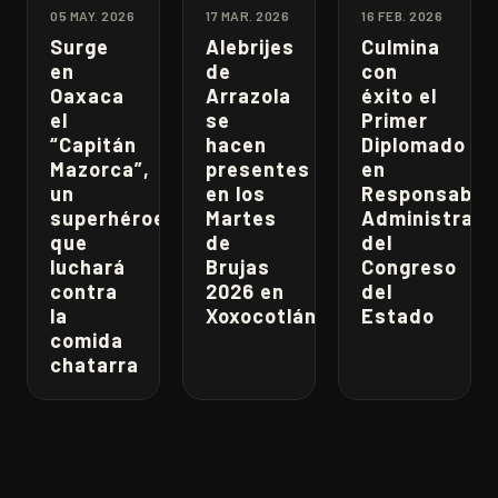
05 MAY. 2026
17 MAR. 2026
16 FEB. 2026
Surge
Alebrijes
Culmina
en
de
con
Oaxaca
Arrazola
éxito el
el
se
Primer
“Capitán
hacen
Diplomado
Mazorca”,
presentes
en
un
en los
Responsabili
superhéroe
Martes
Administrati
que
de
del
luchará
Brujas
Congreso
contra
2026 en
del
la
Xoxocotlán
Estado
comida
chatarra