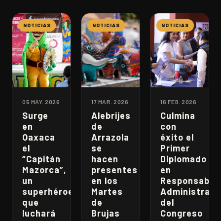
NOTICIAS
NOTICIAS
NOTICIAS
05 MAY. 2026
17 MAR. 2026
16 FEB. 2026
Surge
Alebrijes
Culmina
en
de
con
Oaxaca
Arrazola
éxito el
el
se
Primer
“Capitán
hacen
Diplomado
Mazorca”,
presentes
en
un
en los
Responsabili
superhéroe
Martes
Administrati
que
de
del
luchará
Brujas
Congreso