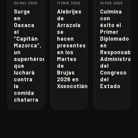
05 MAY. 2026
17 MAR. 2026
16 FEB. 2026
Surge
Alebrijes
Culmina
en
de
con
Oaxaca
Arrazola
éxito el
el
se
Primer
“Capitán
hacen
Diplomado
Mazorca”,
presentes
en
un
en los
Responsabili
superhéroe
Martes
Administrati
que
de
del
luchará
Brujas
Congreso
contra
2026 en
del
la
Xoxocotlán
Estado
comida
chatarra