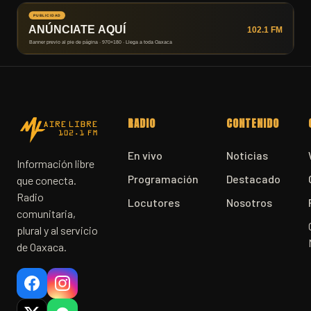
RADIO
CONTENIDO
En vivo
Noticias
Información libre
Programación
Destacado
que conecta.
Radio
Locutores
Nosotros
comunitaria,
plural y al servicio
de Oaxaca.