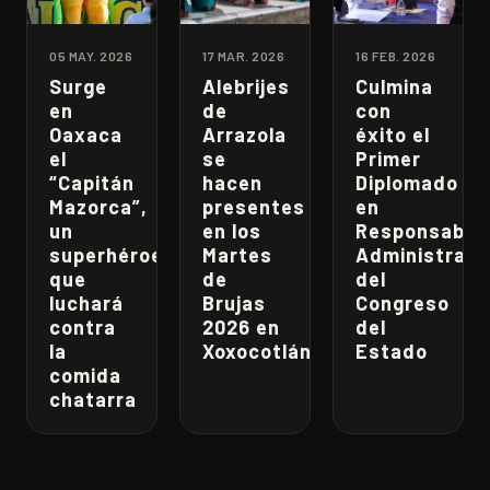
05 MAY. 2026
17 MAR. 2026
16 FEB. 2026
Surge
Alebrijes
Culmina
en
de
con
Oaxaca
Arrazola
éxito el
el
se
Primer
“Capitán
hacen
Diplomado
Mazorca”,
presentes
en
un
en los
Responsabili
superhéroe
Martes
Administrati
que
de
del
luchará
Brujas
Congreso
contra
2026 en
del
la
Xoxocotlán
Estado
comida
chatarra