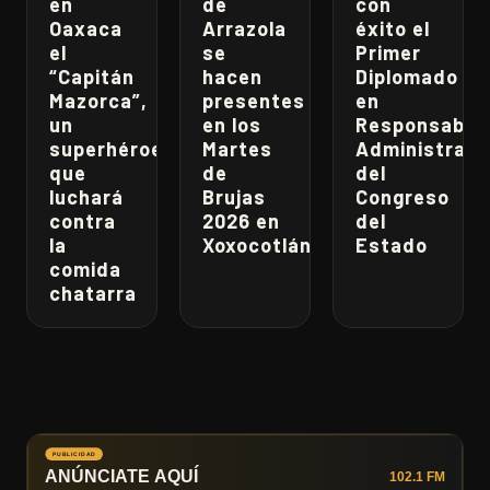
en
de
con
Oaxaca
Arrazola
éxito el
el
se
Primer
“Capitán
hacen
Diplomado
Mazorca”,
presentes
en
un
en los
Responsabili
superhéroe
Martes
Administrati
que
de
del
luchará
Brujas
Congreso
contra
2026 en
del
la
Xoxocotlán
Estado
comida
chatarra