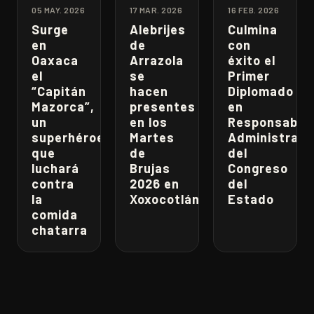
05 MAY. 2026
17 MAR. 2026
16 FEB. 2026
Surge
Alebrijes
Culmina
en
de
con
Oaxaca
Arrazola
éxito el
el
se
Primer
“Capitán
hacen
Diplomado
Mazorca”,
presentes
en
un
en los
Responsabili
superhéroe
Martes
Administrati
que
de
del
luchará
Brujas
Congreso
contra
2026 en
del
la
Xoxocotlán
Estado
comida
chatarra