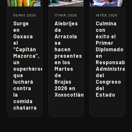
05 MAY. 2026
17 MAR. 2026
16 FEB. 2026
Surge
Alebrijes
Culmina
en
de
con
Oaxaca
Arrazola
éxito el
el
se
Primer
“Capitán
hacen
Diplomado
Mazorca”,
presentes
en
un
en los
Responsabili
superhéroe
Martes
Administrati
que
de
del
luchará
Brujas
Congreso
contra
2026 en
del
la
Xoxocotlán
Estado
comida
chatarra