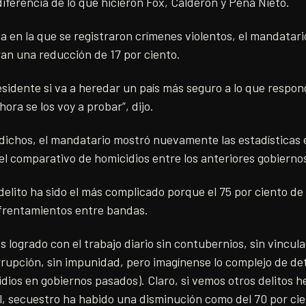
iferencia de lo que hicieron Fox, Calderón y Peña Nieto.
en la que se registraron crímenes violentos, el mandatario 
ran una reducción de 17 por ciento.
esidente si va a heredar un país más seguro a lo que respond
ora se los voy a probar”, dijo.
dichos, el mandatario mostró nuevamente las estadísticas 
el comparativo de homicidios entre los anteriores gobiernos
elito ha sido el más complicado porque el 75 por ciento de
frentamientos entre bandas.
s logrado con el trabajo diario sin contubernios, sin vincula
rrupción, sin impunidad, pero imagínense lo complejo de de
idios en gobiernos pasados). Claro, si vemos otros delitos
l, secuestro ha habido una disminución como del 70 por cient