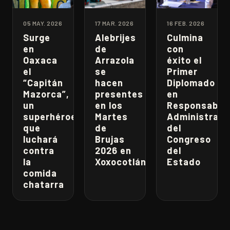
05 MAY. 2026
17 MAR. 2026
16 FEB. 2026
Surge
Alebrijes
Culmina
en
de
con
Oaxaca
Arrazola
éxito el
el
se
Primer
“Capitán
hacen
Diplomado
Mazorca”,
presentes
en
un
en los
Responsabili
superhéroe
Martes
Administrati
que
de
del
luchará
Brujas
Congreso
contra
2026 en
del
la
Xoxocotlán
Estado
comida
chatarra