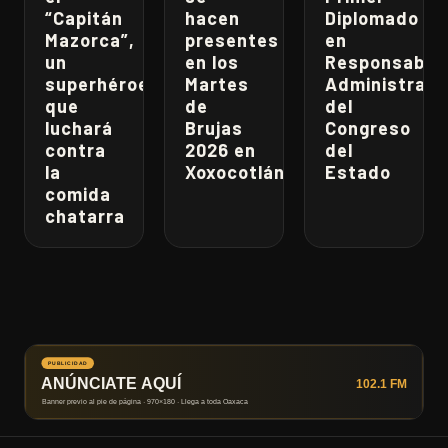
“Capitán
hacen
Diplomado
Mazorca”,
presentes
en
un
en los
Responsabili
superhéroe
Martes
Administrati
que
de
del
luchará
Brujas
Congreso
contra
2026 en
del
la
Xoxocotlán
Estado
comida
chatarra