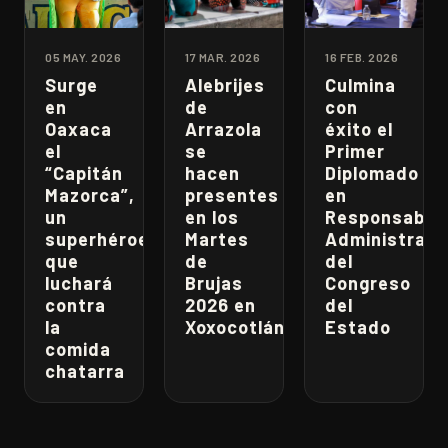
05 MAY. 2026
17 MAR. 2026
16 FEB. 2026
Surge
Alebrijes
Culmina
en
de
con
Oaxaca
Arrazola
éxito el
el
se
Primer
“Capitán
hacen
Diplomado
Mazorca”,
presentes
en
un
en los
Responsabili
superhéroe
Martes
Administrati
que
de
del
luchará
Brujas
Congreso
contra
2026 en
del
la
Xoxocotlán
Estado
comida
chatarra