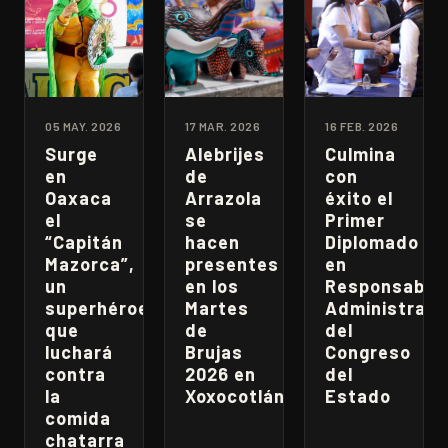
05 MAY. 2026
17 MAR. 2026
16 FEB. 2026
Surge
Alebrijes
Culmina
en
de
con
Oaxaca
Arrazola
éxito el
el
se
Primer
“Capitán
hacen
Diplomado
Mazorca”,
presentes
en
un
en los
Responsabili
superhéroe
Martes
Administrati
que
de
del
luchará
Brujas
Congreso
contra
2026 en
del
la
Xoxocotlán
Estado
comida
chatarra