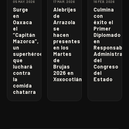
05 MAY. 2026
17 MAR. 2026
16 FEB. 2026
Surge
Alebrijes
Culmina
en
de
con
Oaxaca
Arrazola
éxito el
el
se
Primer
“Capitán
hacen
Diplomado
Mazorca”,
presentes
en
un
en los
Responsabili
superhéroe
Martes
Administrati
que
de
del
luchará
Brujas
Congreso
contra
2026 en
del
la
Xoxocotlán
Estado
comida
chatarra