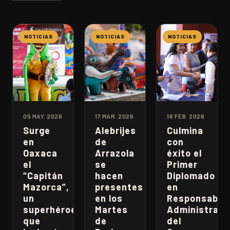
NOTICIAS
NOTICIAS
NOTICIAS
05 MAY. 2026
17 MAR. 2026
16 FEB. 2026
Surge
Alebrijes
Culmina
en
de
con
Oaxaca
Arrazola
éxito el
el
se
Primer
“Capitán
hacen
Diplomado
Mazorca”,
presentes
en
un
en los
Responsabili
superhéroe
Martes
Administrati
que
de
del