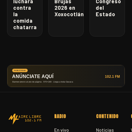
luchará
Brujas
Congreso
contra
2026 en
del
la
Xoxocotlán
Estado
comida
chatarra
RADIO
CONTENIDO
En vivo
Noticias