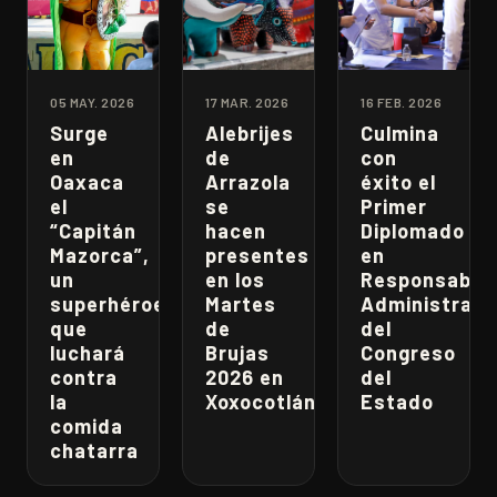
05 MAY. 2026
17 MAR. 2026
16 FEB. 2026
Surge
Alebrijes
Culmina
en
de
con
Oaxaca
Arrazola
éxito el
el
se
Primer
“Capitán
hacen
Diplomado
Mazorca”,
presentes
en
un
en los
Responsabili
superhéroe
Martes
Administrati
que
de
del
luchará
Brujas
Congreso
contra
2026 en
del
la
Xoxocotlán
Estado
comida
chatarra