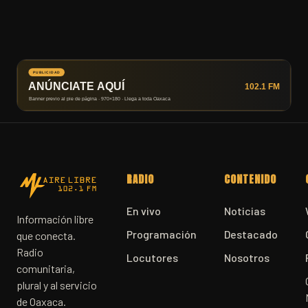
RADIO
CONTENIDO
En vivo
Noticias
Información libre
Programación
Destacado
que conecta.
Radio
Locutores
Nosotros
comunitaria,
plural y al servicio
de Oaxaca.