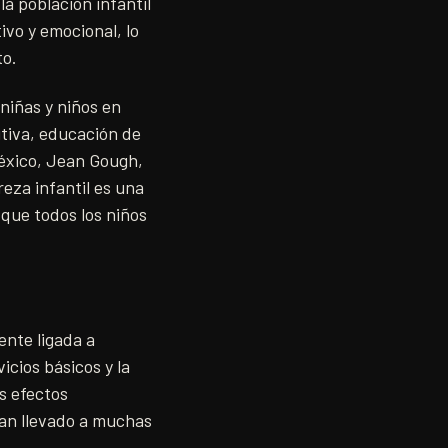
a población infantil
ivo y emocional, lo
to.
niñas y niños en
tiva, educación de
México, Jean Gough,
eza infantil es una
 que todos los niños
ente ligada a
icios básicos y la
s efectos
han llevado a muchas