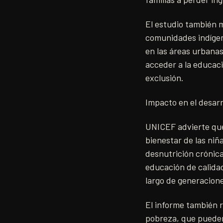
El estudio también 
comunidades indígen
en las áreas urbana
acceder a la educaci
exclusión.
Impacto en el desarro
UNICEF advierte que 
bienestar de las niñ
desnutrición crónica,
educación de calidad
largo de generacion
El informe también r
pobreza, que pueden 