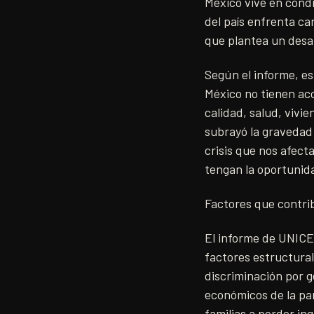
México vive en condi
del país enfrenta ca
que plantea un desaf
Según el informe, es
México no tienen ac
calidad, salud, vivi
subrayó la gravedad 
crisis que nos afect
tengan la oportunida
Factores que contrib
El informe de UNICE
factores estructural
discriminación por g
económicos de la pa
familias a perder in