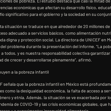
ciones de pobreza. El estudio destaca que casi la mitad de l
rencias económicas que afectan su desarrollo físico, educat
ío significativo para el gobierno y la sociedad en su conjun
ta situación se traduce en que alrededor de 20 millones de 
ceso adecuado a servicios básicos, como alimentación nutri
enda digna y protección social. La directora de UNICEF en 
del problema durante la presentación del informe. “La pobr
a a todos, y es nuestra responsabilidad colectiva garantizar
d de crecer y desarrollarse plenamente”, afirmó.
uyen a la pobreza infantil
F señala que la pobreza infantil en México está profundam
es como la desigualdad económica, la falta de acceso a serv
énero y etnia. Además, la situación se ve exacerbada por lo
ndemia de COVID-19 y las crisis económicas globales, que 
gresos y a experimentar inseguridad alimentaria.