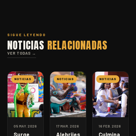
SIGUE LEYENDO
NOTICIAS
RELACIONADAS
VER TODAS →
NOTICIAS
NOTICIAS
NOTICIAS
05 MAY. 2026
17 MAR. 2026
16 FEB. 2026
Surge
Alebrijes
Culmina