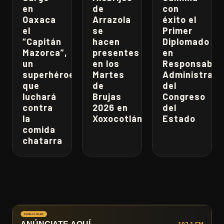
en
de
con
Oaxaca
Arrazola
éxito el
el
se
Primer
“Capitán
hacen
Diplomado
Mazorca”,
presentes
en
un
en los
Responsabili
superhéroe
Martes
Administrati
que
de
del
luchará
Brujas
Congreso
contra
2026 en
del
la
Xoxocotlán
Estado
comida
chatarra