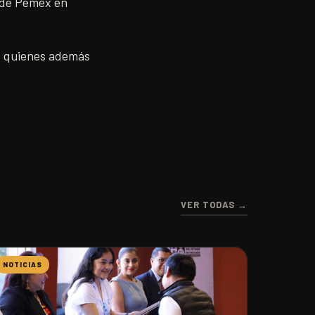
o de Pemex en
s, quienes además
VER TODAS →
NOTICIAS