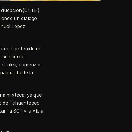
 Educación (CNTE)
giendo un diálogo
anuel Lopez
s que han tenido de
n se acordó
Centrales, comenzar
donamiento de la
ona mixteca, ya que
tmo de Tehuantepec,
r, la SCT y la Vieja