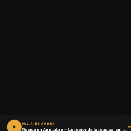
AL AIRE AHORA
Música en Aire Libre — Lo mejor de la música, sin interrupciones · 102.1 FM