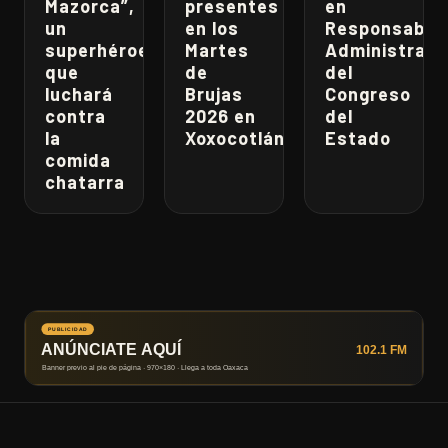
Mazorca”,
presentes
en
un
en los
Responsabili
superhéroe
Martes
Administrati
que
de
del
luchará
Brujas
Congreso
contra
2026 en
del
la
Xoxocotlán
Estado
comida
chatarra