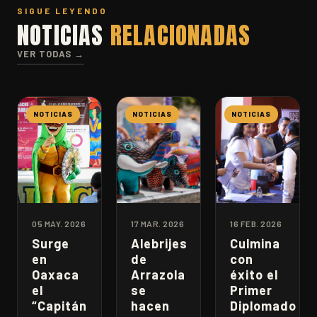
SIGUE LEYENDO
NOTICIAS
RELACIONADAS
VER TODAS →
NOTICIAS
NOTICIAS
NOTICIAS
05 MAY. 2026
17 MAR. 2026
16 FEB. 2026
Surge
Alebrijes
Culmina
en
de
con
Oaxaca
Arrazola
éxito el
el
se
Primer
“Capitán
hacen
Diplomado