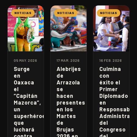
NOTICIAS
NOTICIAS
NOTICIAS
05 MAY. 2026
17 MAR. 2026
16 FEB. 2026
Surge
Alebrijes
Culmina
en
de
con
Oaxaca
Arrazola
éxito el
el
se
Primer
“Capitán
hacen
Diplomado
Mazorca”,
presentes
en
un
en los
Responsabili
superhéroe
Martes
Administrati
que
de
del
luchará
Brujas
Congreso
contra
2026 en
del