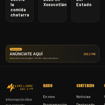
la
Xoxocotlán
Estado
comida
chatarra
RADIO
CONTENIDO
En vivo
Noticias
Información libre
Programación
Destacado
que conecta.