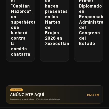
el
se
Primer
“Capitán
hacen
Diplomado
Mazorca”,
presentes
en
un
en los
Responsabili
superhéroe
Martes
Administrati
que
de
del
luchará
Brujas
Congreso
contra
2026 en
del
la
Xoxocotlán
Estado
comida
chatarra