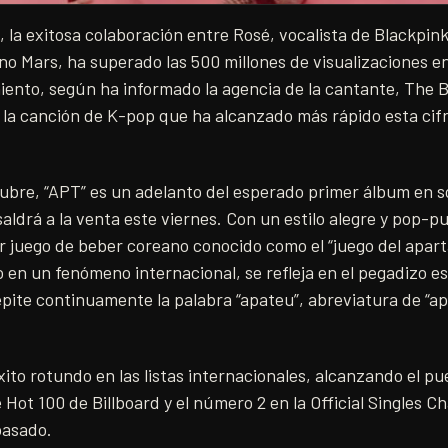
, la exitosa colaboración entre Rosé, vocalista de Blackpink
o Mars, ha superado las 500 millones de visualizaciones e
iento, según ha informado la agencia de la cantante, The B
 la canción de K-pop que ha alcanzado más rápido esta cifra
ubre, “APT” es un adelanto del esperado primer álbum en so
saldrá a la venta este viernes. Con un estilo alegre y pop-p
r juego de beber coreano conocido como el “juego del apar
 en un fenómeno internacional, se refleja en el pegadizo estr
epite continuamente la palabra “apateu”, abreviatura de “a
xito rotundo en las listas internacionales, alcanzando el p
 Hot 100 de Billboard y el número 2 en la Official Singles C
pasado.