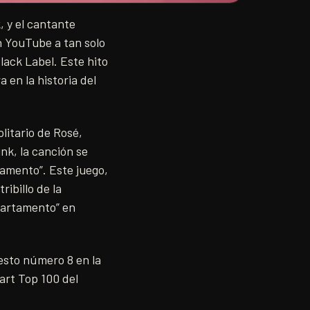
, y el cantante
n YouTube a tan solo
lack Label. Este hito
 en la historia del
litario de Rosé,
unk, la canción se
tamento”. Este juego,
ibillo de la
partamento” en
uesto número 8 en la
hart Top 100 del