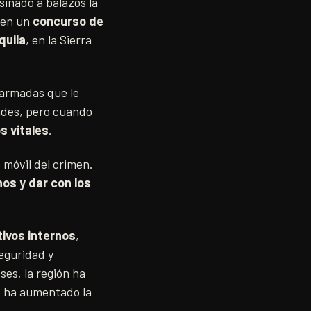
esinado a balazos la
 en un
concurso de
quila
, en la Sierra
 armadas que le
dades, pero cuando
s vitales
.
 móvil del crimen.
os y dar con los
ivos internos
,
eguridad y
es, la región ha
ue ha aumentado la