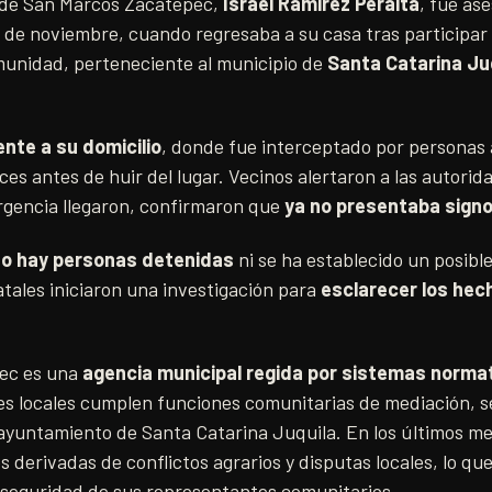
 de San Marcos Zacatepec,
Israel Ramírez Peralta
, fue as
 de noviembre, cuando regresaba a su casa tras participar
unidad, perteneciente al municipio de
Santa Catarina Ju
ente a su domicilio
, donde fue interceptado por personas
ces antes de huir del lugar. Vecinos alertaron a las autori
ergencia llegaron, confirmaron que
ya no presentaba signo
o hay personas detenidas
ni se ha establecido un posible
tales iniciaron una investigación para
esclarecer los hech
ec es una
agencia municipal regida por sistemas normat
es locales cumplen funciones comunitarias de mediación, s
ayuntamiento de Santa Catarina Juquila. En los últimos mes
 derivadas de conflictos agrarios y disputas locales, lo q
 seguridad de sus representantes comunitarios.