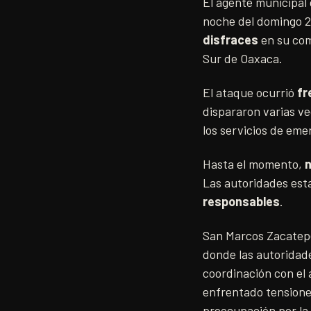
El agente municipal
noche del domingo 2
disfraces
en su com
Sur de Oaxaca.
El ataque ocurrió
fr
dispararon varias ve
los servicios de em
Hasta el momento,
n
Las autoridades esta
responsables
.
San Marcos Zacatep
donde las autoridad
coordinación con el 
enfrentado tensiones
preocupación por la