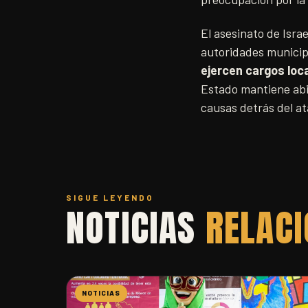
El asesinato de Isra
autoridades municip
ejercen cargos loc
Estado mantiene abie
causas detrás del a
SIGUE LEYENDO
NOTICIAS
RELAC
NOTICIAS