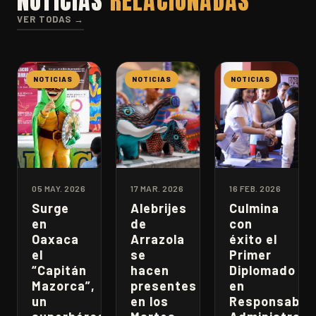
NOTICIAS
RELACIONADAS
VER TODAS →
NOTICIAS
NOTICIAS
NOTICIAS
05 MAY. 2026
17 MAR. 2026
16 FEB. 2026
Surge
Alebrijes
Culmina
en
de
con
Oaxaca
Arrazola
éxito el
el
se
Primer
“Capitán
hacen
Diplomado
Mazorca”,
presentes
en
un
en los
Responsabili