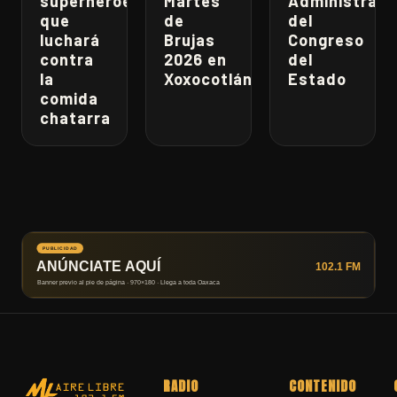
superhéroe
Martes
Administrati
que
de
del
luchará
Brujas
Congreso
contra
2026 en
del
la
Xoxocotlán
Estado
comida
chatarra
RADIO
CONTENIDO