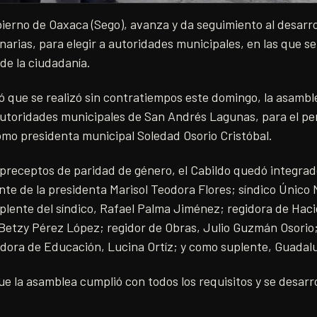
ierno de Oaxaca (Sego), avanza y da seguimiento al desarro
arias, para elegir a autoridades municipales, en las que se
 de la ciudadanía.
ó que se realizó sin contratiempos este domingo, la asambl
 autoridades municipales de San Andrés Lagunas, para el p
omo presidenta municipal Soledad Osorio Cristóbal.
 preceptos de paridad de género, el Cabildo quedó integrado
e de la presidenta Marisol Teodora Flores; síndico Único M
plente del síndico, Rafael Palma Jiménez; regidora de Haci
 Betzy Pérez López; regidor de Obras, Julio Guzmán Osorio
dora de Educación, Lucina Ortíz; y como suplente, Guada
e la asamblea cumplió con todos los requisitos y se desarr