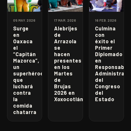
05 MAY. 2026
17 MAR. 2026
16 FEB. 2026
Surge
Alebrijes
Culmina
en
de
con
Oaxaca
Arrazola
éxito el
el
se
Primer
“Capitán
hacen
Diplomado
Mazorca”,
presentes
en
un
en los
Responsabili
superhéroe
Martes
Administrati
que
de
del
luchará
Brujas
Congreso
contra
2026 en
del
la
Xoxocotlán
Estado
comida
chatarra