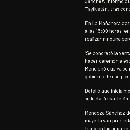
Sánchez, informó que
Tayikistán, tras con
En La Mañanera desde
a las 15:00 horas, e
realizar ninguna cer
“Se concretó la venta
haber ceremonia espe
Mencionó que ya se re
gobierno de ese país 
Detalló que inicialm
se le dará mantenimi
Mendoza Sánchez des
mayoría son propied
también las compre