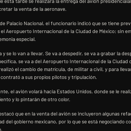
 esta tarde se realizará la entrega del avión presidenciala
cretar la venta de la aeronave.
 Palacio Nacional, el funcionario indicó que se tiene prev
n el Aeropuerto Internacional de la Ciudad de México; sin e
emonia especial.
 y se lo van a llevar. Se va a despedir, se va a grabar la de
cífica, se va a del Aeropuerto Internacional de la Ciudad d
alizó el cambio de matrícula, de militar a civil, y para llevar
contrató a sus propios pilotos y tripulación.
ente, el avión volará hacia Estados Unidos, donde se le rea
ento y lo pintarán de otro color.
tacó que en la venta del avión se incluyeron algunas refac
ad del gobierno mexicano, por lo que se está negociando c
n.