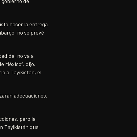
l gobierno de
isto hacer la entrega
mbargo, no se prevé
spedida, no va a
e México”, dijo.
lo a Tayikistán, el
lizarán adecuaciones,
ciones, pero la
on Tayikistán que