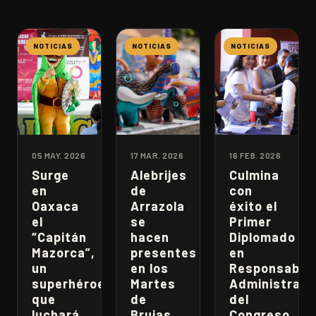
NOTICIAS
NOTICIAS
NOTICIAS
05 MAY. 2026
17 MAR. 2026
16 FEB. 2026
Surge
Alebrijes
Culmina
en
de
con
Oaxaca
Arrazola
éxito el
el
se
Primer
“Capitán
hacen
Diplomado
Mazorca”,
presentes
en
un
en los
Responsabili
superhéroe
Martes
Administrati
que
de
del
luchará
Brujas
Congreso