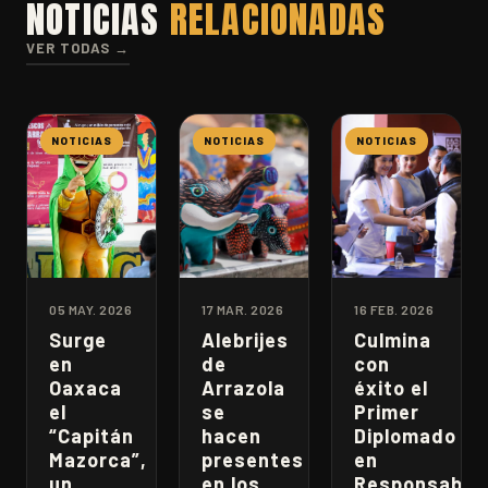
NOTICIAS
RELACIONADAS
VER TODAS →
NOTICIAS
NOTICIAS
NOTICIAS
05 MAY. 2026
17 MAR. 2026
16 FEB. 2026
Surge
Alebrijes
Culmina
en
de
con
Oaxaca
Arrazola
éxito el
el
se
Primer
“Capitán
hacen
Diplomado
Mazorca”,
presentes
en
un
en los
Responsabili